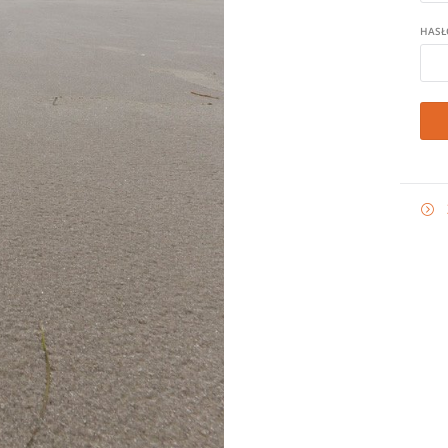
HASŁ
