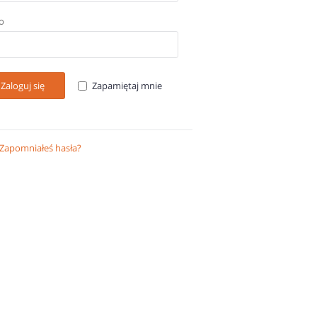
O
Zaloguj się
Zapamiętaj mnie
Zapomniałeś hasła?
Odzyskaj