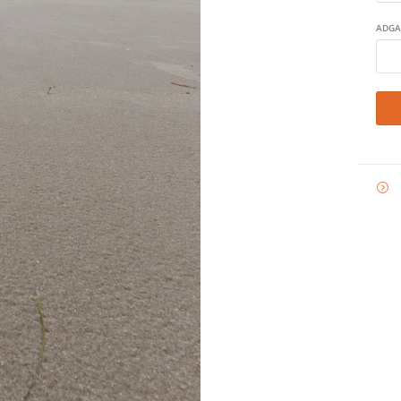
ADGA
