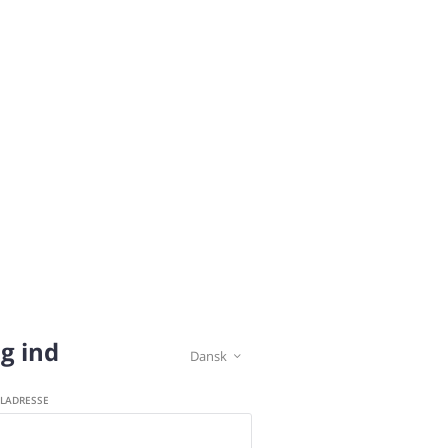
g ind
Dansk

ILADRESSE