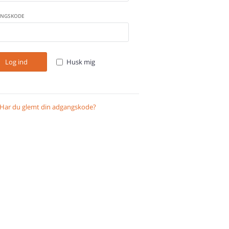
NGSKODE
Log ind
Husk mig
Har du glemt din adgangskode?
Gendan